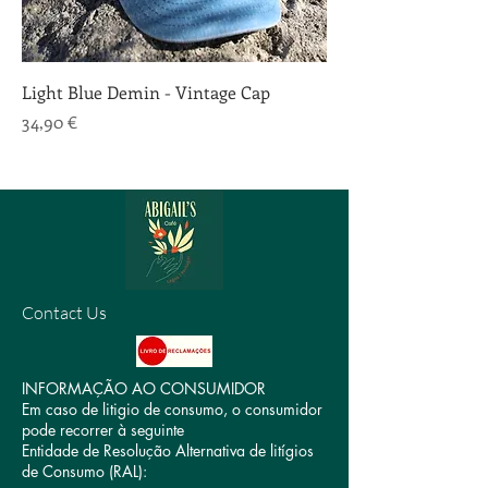
Light Blue Demin - Vintage Cap
Price
34,90 €
Contact Us
INFORMAÇÃO AO CONSUMIDOR
Em caso de litigio de consumo, o consumidor
pode recorrer à seguinte
Entidade de Resolução Alternativa de litígios
de Consumo (RAL):