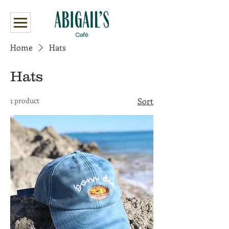
Home
Hats
Hats
1 product
Sort